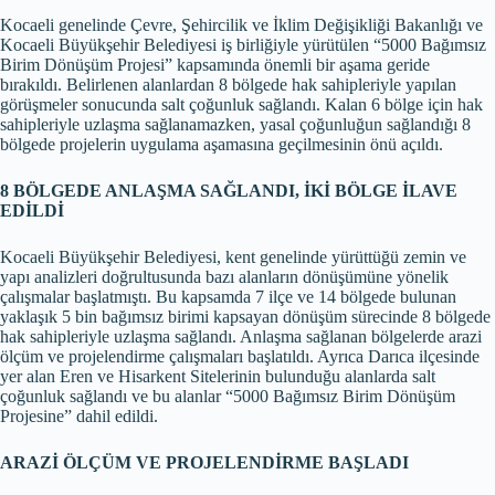
Kocaeli genelinde Çevre, Şehircilik ve İklim Değişikliği Bakanlığı ve
Kocaeli Büyükşehir Belediyesi iş birliğiyle yürütülen “5000 Bağımsız
Birim Dönüşüm Projesi” kapsamında önemli bir aşama geride
bırakıldı. Belirlenen alanlardan 8 bölgede hak sahipleriyle yapılan
görüşmeler sonucunda salt çoğunluk sağlandı. Kalan 6 bölge için hak
sahipleriyle uzlaşma sağlanamazken, yasal çoğunluğun sağlandığı 8
bölgede projelerin uygulama aşamasına geçilmesinin önü açıldı.
8 BÖLGEDE ANLAŞMA SAĞLANDI, İKİ BÖLGE İLAVE
EDİLDİ
Kocaeli Büyükşehir Belediyesi, kent genelinde yürüttüğü zemin ve
yapı analizleri doğrultusunda bazı alanların dönüşümüne yönelik
çalışmalar başlatmıştı. Bu kapsamda 7 ilçe ve 14 bölgede bulunan
yaklaşık 5 bin bağımsız birimi kapsayan dönüşüm sürecinde 8 bölgede
hak sahipleriyle uzlaşma sağlandı. Anlaşma sağlanan bölgelerde arazi
ölçüm ve projelendirme çalışmaları başlatıldı. Ayrıca Darıca ilçesinde
yer alan Eren ve Hisarkent Sitelerinin bulunduğu alanlarda salt
çoğunluk sağlandı ve bu alanlar “5000 Bağımsız Birim Dönüşüm
Projesine” dahil edildi.
ARAZİ ÖLÇÜM VE PROJELENDİRME BAŞLADI