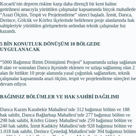
Kocaeli’nin deprem riskine karşı daha dirençli bir kent haline
getirilmesi amacıyla yürütülen çalışmalar kapsamında birçok mahallede
“Arazi Ölçüm, Tespit ve Projelendirme” süreci başladı. İzmit, Darıca,
Derince, Gölcük ve Körfez ilçelerinde belirlenen proje alanlarında hak
sahipleriyle yürütülen görüşmelerin ardından teknik çalışmalar hız
kazandı.
5 BİN KONUTLUK DÖNÜŞÜM 10 BÖLGEDE
UYGULANACAK
“5000 Bağımsız Birim Dönüşümü Projesi” kapsamında uzlaşı sağlanan
8 alan ve sonradan Darıca ilçesinde eklenen ve uzlaşı sağlanmış olan 2
alan ile birlikte 10 proje alanında yasal çoğunluk sağlanırken, teknik
çalışmalar kapsamında arazi ölçüm, tespit ve projelendirme süreçleri ise
devam ediyor.
BAĞIMSIZ BÖLÜMLER VE HAK SAHİBİ DAĞILIMI
Darıca Kazım Karabekir Mahallesi’nde 312 bağımsız bölüm ve 188
hak sahibi, Darıca Bağlarbaşı Mahallesi’nde 277 bağımsız bölüm ve
298 hak sahibi, Körfez Güney Mahallesi’nde 259 bağımsız bölüm ve
240 hak sahibi, İzmit Kadıköy Mahallesi’nde 928 bağımsız bölüm ve
1.018 hak sahibi, Derince Çenedağ Mahallesi’nde 394 bağımsız bölüm