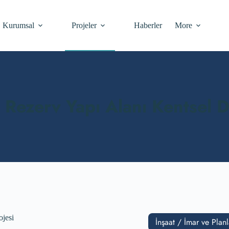
Kurumsal
Projeler
Haberler
More
i Rezerv Yapı Alanı Kentsel 
ojesi
İnşaat / İmar ve Plan