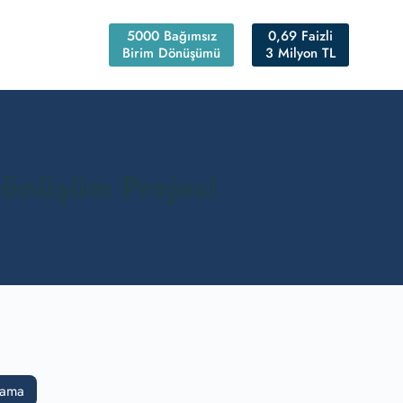
5000 Bağımsız
0,69 Faizli
Birim Dönüşümü
3 Milyon TL
Dönüşüm Projesi
lama