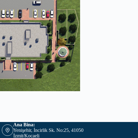
Ana Bina:
Yenişehir, İncirlik Sk. No:25, 41050
İzmit/Kocaeli