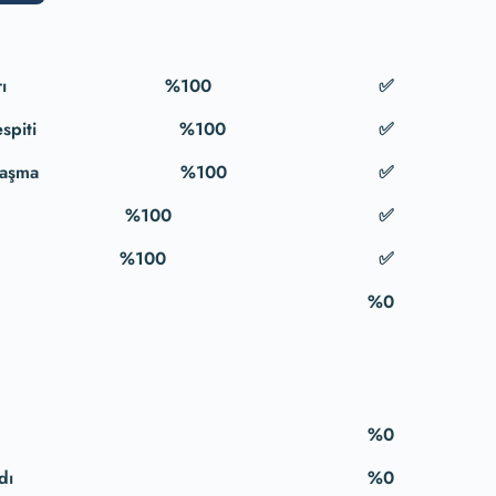
ı
%100
spiti
%100
laşma
%100
%100
%100
%0
%0
dı
%0