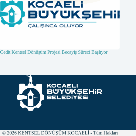
Cedit Kentsel Dönüşüm Projesi Becayiş Süreci Başlıyor
© 2026 KENTSEL DÖNÜŞÜM KOCAELİ - Tüm Hakları