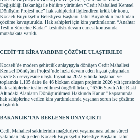
Değişikliği Bakanlığı ile birlikte yürütülen “Cedit Mahallesi Kentsel
Dönüşüm Projesi’nde” hak sahiplerini ilgilendiren kritik bir konu,
Kocaeli Büyükşehir Belediyesi Başkanı Tahir Büyükakın tarafından
çözüme kavuşturuldu. Hak sahipleri için kira yardımlarının “Anahtar
Teslim Sürecine Kadar” kesintisiz devam etmesi konusunda
mutabakata varıldı.
CEDİT’TE KİRA YARDIMI ÇÖZÜME ULAŞTIRILDI
Kocaeli’de modern şehircilik anlayışıyla dönüşen Cedit Mahallesi
Kentsel Dönüşüm Projesi’nde hızla devam eden inşaat çalışmaları
yüzde 85 seviyesine ulaştı. İnşaatına 2022 yılında başlanan ve
toplamda 1.105 daire ile 46 bloktan oluşan projenin 2026 yılı içerisinde
hak sahiplerine teslim edilmesi öngörülürken, “6306 Sayılı Afet Riski
Altındaki Alanların Dönüştürülmesi Hakkında Kanun” kapsamında
hak sahiplerine verilen kira yardımlarında yaşanan sorun ise çözüme
ulaştırıldı.
BAKANLIK’TAN BEKLENEN ONAY ÇIKTI
Cedit Mahallesi sakinlerinin mağduriyet yaşamaması adına süreci
yakından takip eden Kocaeli Büyükşehir Belediye Başkanı Tahir