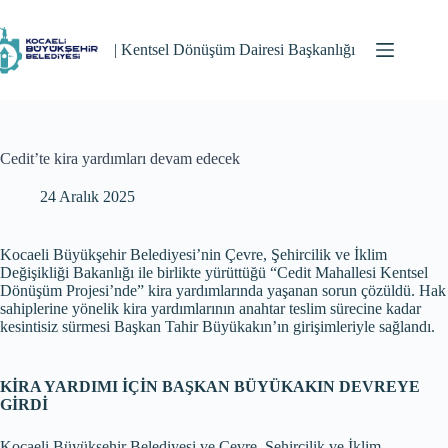
Skip
to
content
| Kentsel Dönüşüm Dairesi Başkanlığı
Cedit’te kira yardımları devam edecek
24 Aralık 2025
Kocaeli Büyükşehir Belediyesi’nin Çevre, Şehircilik ve İklim
Değişikliği Bakanlığı ile birlikte yürüttüğü “Cedit Mahallesi Kentsel
Dönüşüm Projesi’nde” kira yardımlarında yaşanan sorun çözüldü. Hak
sahiplerine yönelik kira yardımlarının anahtar teslim sürecine kadar
kesintisiz sürmesi Başkan Tahir Büyükakın’ın girişimleriyle sağlandı.
KİRA YARDIMI İÇİN BAŞKAN BÜYÜKAKIN DEVREYE
GİRDİ
Kocaeli Büyükşehir Belediyesi ve Çevre, Şehircilik ve İklim