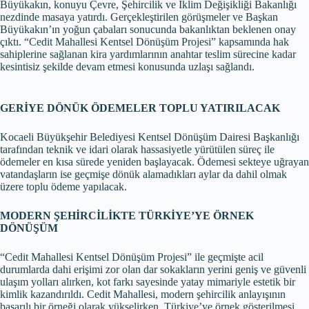
Büyükakın, konuyu Çevre, Şehircilik ve İklim Değişikliği Bakanlığı
nezdinde masaya yatırdı. Gerçekleştirilen görüşmeler ve Başkan
Büyükakın’ın yoğun çabaları sonucunda bakanlıktan beklenen onay
çıktı. “Cedit Mahallesi Kentsel Dönüşüm Projesi” kapsamında hak
sahiplerine sağlanan kira yardımlarının anahtar teslim sürecine kadar
kesintisiz şekilde devam etmesi konusunda uzlaşı sağlandı.
GERİYE DÖNÜK ÖDEMELER TOPLU YATIRILACAK
Kocaeli Büyükşehir Belediyesi Kentsel Dönüşüm Dairesi Başkanlığı
tarafından teknik ve idari olarak hassasiyetle yürütülen süreç ile
ödemeler en kısa sürede yeniden başlayacak. Ödemesi sekteye uğrayan
vatandaşların ise geçmişe dönük alamadıkları aylar da dahil olmak
üzere toplu ödeme yapılacak.
MODERN ŞEHİRCİLİKTE TÜRKİYE’YE ÖRNEK
DÖNÜŞÜM
“Cedit Mahallesi Kentsel Dönüşüm Projesi” ile geçmişte acil
durumlarda dahi erişimi zor olan dar sokakların yerini geniş ve güvenli
ulaşım yolları alırken, kot farkı sayesinde yatay mimariyle estetik bir
kimlik kazandırıldı. Cedit Mahallesi, modern şehircilik anlayışının
başarılı bir örneği olarak yükselirken, Türkiye’ye örnek gösterilmesi